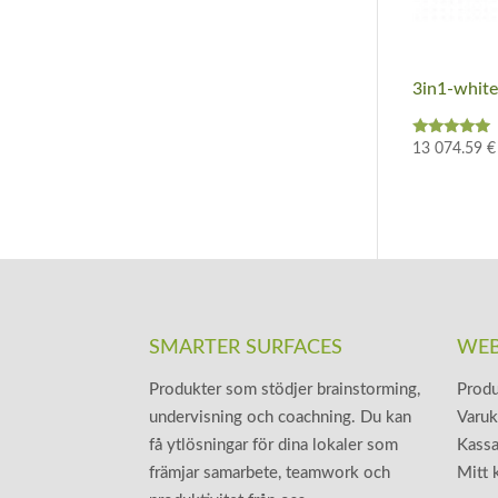
3in1-whit
Betygsatt
13 074.59
€
5.00
av 5
SMARTER SURFACES
WEB
Produkter som stödjer brainstorming,
Produ
undervisning och coachning. Du kan
Varu
få ytlösningar för dina lokaler som
Kass
främjar samarbete, teamwork och
Mitt 