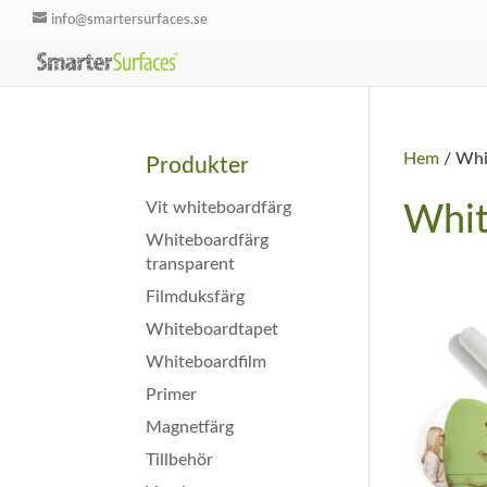
info@smartersurfaces.se
Hem
/ Whi
Produkter
Vit whiteboardfärg
Whit
Whiteboardfärg
transparent
Filmduksfärg
Whiteboardtapet
Whiteboardfilm
Primer
Magnetfärg
Tillbehör