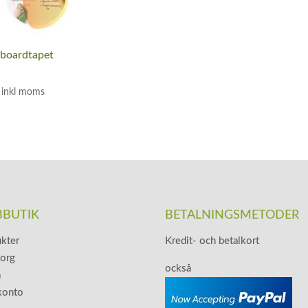
eboardtapet
inkl moms
BUTIK
BETALNINGSMETODER
kter
Kredit- och betalkort
korg
också
a
konto