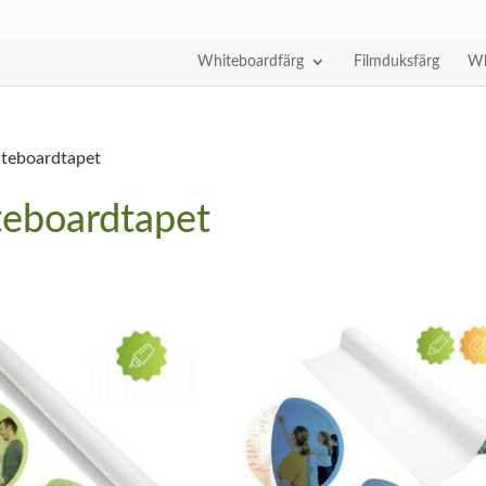
Whiteboardfärg
Filmduksfärg
Wh
teboardtapet
eboardtapet