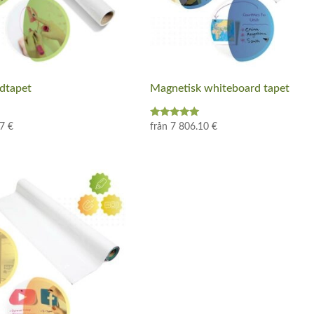
dtapet
Magnetisk whiteboard tapet
Betygsatt
57
€
från
7 806.10
€
5.00
av 5