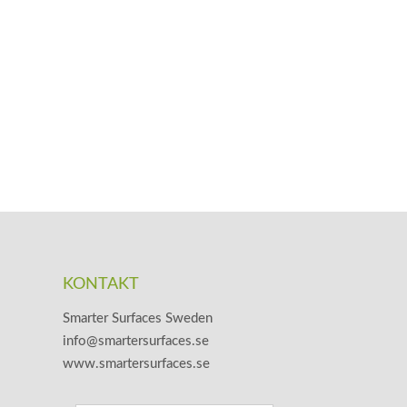
KONTAKT
Smarter Surfaces Sweden
info@smartersurfaces.se
www.smartersurfaces.se