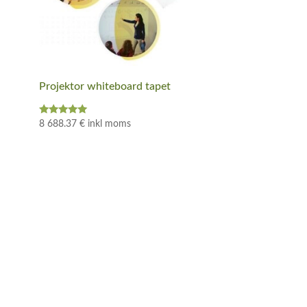
Projektor whiteboard tapet
Betygsatt
8 688.37
€
inkl moms
5.00
av 5