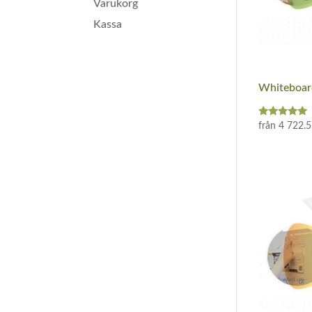
Varukorg
Kassa
Whiteboar
Betygsatt
från
4 722.
5.00
av 5