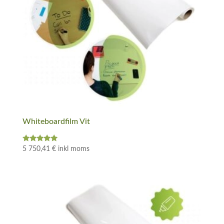
Whiteboardfilm Vit
Betygsatt
5 750,41
€
inkl moms
5.00
av 5