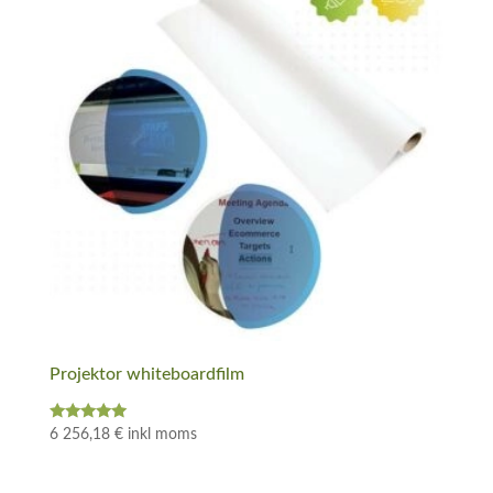
Projektor whiteboardfilm
Betygsatt
6 256,18
€
inkl moms
5.00
av 5