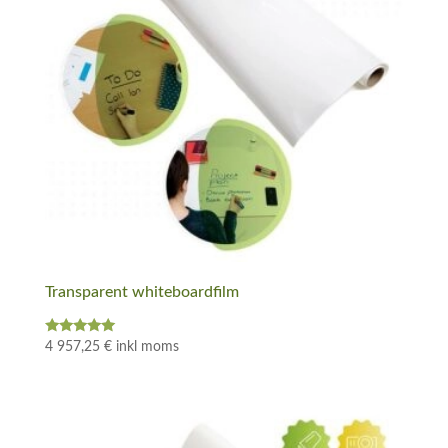
Transparent whiteboardfilm
Betygsatt
4 957,25
€
inkl moms
5.00
av 5