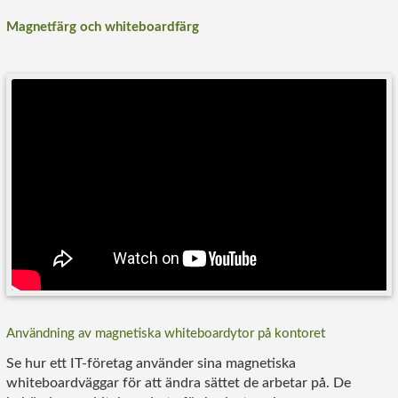
Magnetfärg och whiteboardfärg
Användning av magnetiska whiteboardytor på kontoret
Se hur ett IT-företag använder sina magnetiska
whiteboardväggar för att ändra sättet de arbetar på. De