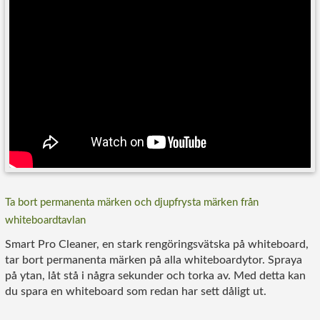
Ta bort permanenta märken och djupfrysta märken från
whiteboardtavlan
Smart Pro Cleaner, en stark rengöringsvätska på whiteboard,
tar bort permanenta märken på alla whiteboardytor. Spraya
på ytan, låt stå i några sekunder och torka av. Med detta kan
du spara en whiteboard som redan har sett dåligt ut.