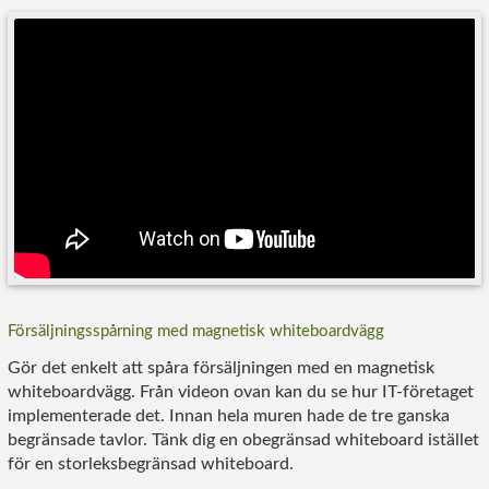
Försäljningsspårning med magnetisk whiteboardvägg
Gör det enkelt att spåra försäljningen med en magnetisk
whiteboardvägg. Från videon ovan kan du se hur IT-företaget
implementerade det. Innan hela muren hade de tre ganska
begränsade tavlor. Tänk dig en obegränsad whiteboard istället
för en storleksbegränsad whiteboard.