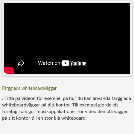
Färgglada whiteboardväggar
. Titta på videon för exempel på hur du kan använda färgglada
whiteboardväggar på ditt kontor. Till exempel gjorde ett
företag som gör musikapplikationer för video den blå väggen
på sitt kontor till en stor blå whiteboard.