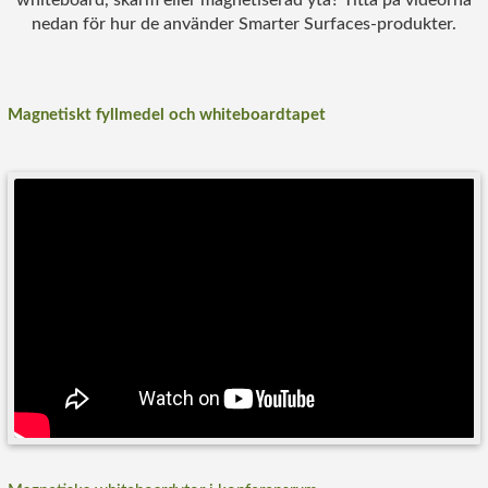
whiteboard, skärm eller magnetiserad yta? Titta på videorna
nedan för hur de använder Smarter Surfaces-produkter.
Magnetiskt fyllmedel och whiteboardtapet