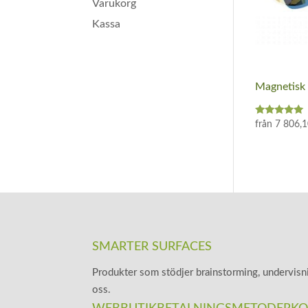
Varukorg
Kassa
Magnetisk 
Betygsatt
från
7 806,
5.00
av 5
SMARTER SURFACES
Produkter som stödjer brainstorming, undervisni
oss.