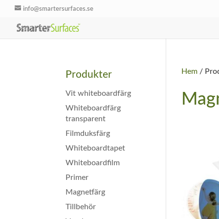
info@smartersurfaces.se
Hem
/ Pro
Produkter
Vit whiteboardfärg
Magn
Whiteboardfärg
transparent
Filmduksfärg
Whiteboardtapet
Whiteboardfilm
Primer
Magnetfärg
Tillbehör