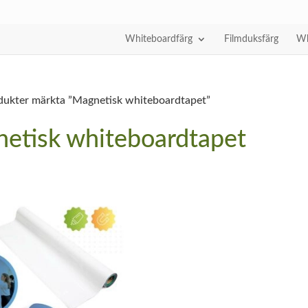
Whiteboardfärg
Filmduksfärg
Wh
dukter märkta ”Magnetisk whiteboardtapet”
etisk whiteboardtapet