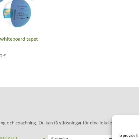
whiteboard tapet
10
€
ng och coachning. Du kan få ytlösningar för dina lokaler som främja
To provide th