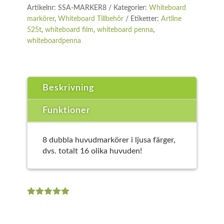
Artikelnr:
SSA-MARKER8
Kategorier:
Whiteboard
markörer
,
Whiteboard Tillbehör
Etiketter:
Artline
525t
,
whiteboard film
,
whiteboard penna
,
whiteboardpenna
Beskrivning
Funktioner
8 dubbla huvudmarkörer i ljusa färger,
dvs. totalt 16 olika huvuden!
Betygsatt
5.00
av 5
baserat på